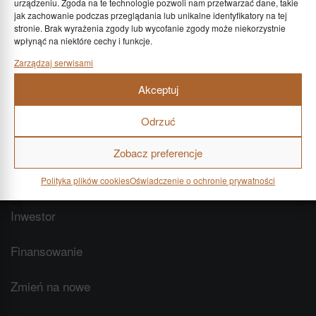
Kapitał zakładowy: 150 000 zł
urządzeniu. Zgoda na te technologie pozwoli nam przetwarzać dane, takie
jak zachowanie podczas przeglądania lub unikalne identyfikatory na tej
stronie. Brak wyrażenia zgody lub wycofanie zgody może niekorzystnie
wpłynąć na niektóre cechy i funkcje.
Zarządzaj serwisami
MENU
Akceptuj
Strona główna
Odrzuć
O inwestycji
Zobacz preferencje
Mieszkania
Polityka plików cookies
Oświadczenie o ochronie prywatności
Inwestor
Finansowanie
Zmień na nowe